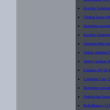
Kocēnu čempionā
Vimbas kauss (0
Burtnieku novad
Kocēnu čempionā
Ziemassvētku ja
Valgas atklātais 
Jogeva karikas 2
Līgatnes 10+10 
Canadian Cup (2
Burtnieku novada
Federācijas kaus
Robežkauss (12 