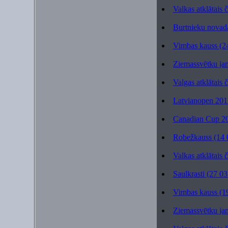
Valkas atklātais
Burtnieku novad
Vimbas kauss (2
Ziemassvētku ja
Valgas atklātais 
Latvianopen 201
Canadian Cup 20
Robežkauss (14 
Valkas atklātais
Saulkrasti (27 0
Vimbas kauss (1
Ziemassvētku ja