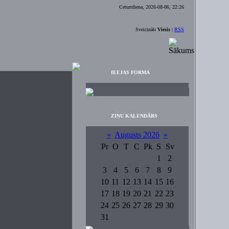
Ceturtdiena, 2026-08-06, 22:26
Sveicināti
Viesis
|
RSS
IEEJAS FORMA
ZIŅU KALENDĀRS
«
Augusts 2026
»
Pr
O
T
C
Pk
S
Sv
1
2
3
4
5
6
7
8
9
10
11
12
13
14
15
16
17
18
19
20
21
22
23
24
25
26
27
28
29
30
31