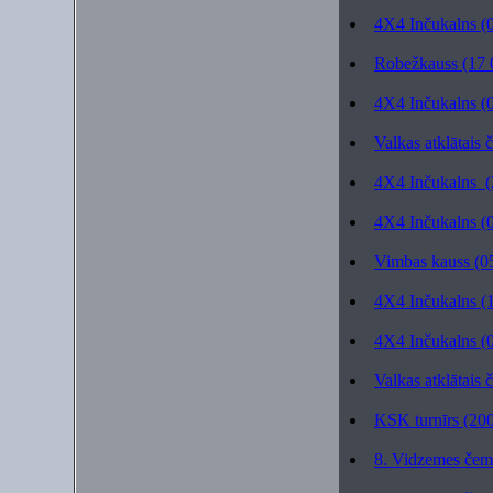
4X4 Inčukalns (
Robežkauss (17 
4X4 Inčukalns (
Valkas atklātais
4X4 Inčukalns (
4X4 Inčukalns (
Vimbas kauss (0
4X4 Inčukalns (
4X4 Inčukalns (
Valkas atklātais
KSK turnīrs (20
8. Vidzemes čem