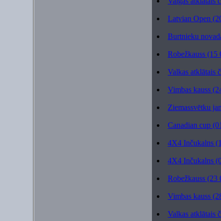
Valgas atklātais 
Latvian Open (20
Burtnieku novad
Robežkauss (15 
Valkas atklātais
Vimbas kauss (2
Ziemassvētku ja
Canadian cup (01
4X4 Inčukalns (
4X4 Inčukalns (
Robežkauss (23 
Vimbas kauss (2
Valkas atklātais