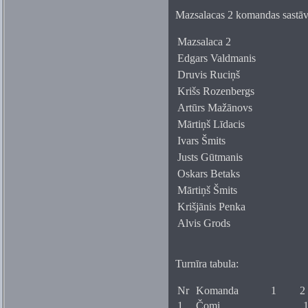
Mazsalacas 2 komandas sastāv
Mazsalaca 2
Edgars Valdmanis
Druvis Ruciņš
Krišs Rozenbergs
Artūrs Mažānovs
Mārtiņš Līdacis
Ivars Šmits
Justs Gūtmanis
Oskars Betaks
Mārtiņš Šmits
Krišjānis Penka
Alvis Grods
Turnīra tabula:
Nr
Komanda
1
2
1
Čomi
1