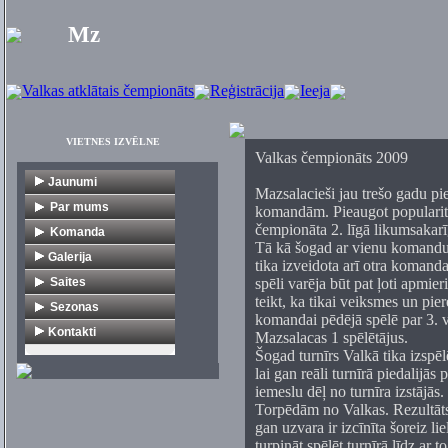
Mz
Valkas atklātais čempionāts
Reģistrācija
Ieeja
VIETNES IZVĒLNE
Valkas čempionāts 2009
Jaunumi
Mazsalacieši jau trešo gadu pie
Par mums
komandām. Pieaugot popularitā
čempionāta 2. līgā likumsakarīg
Vēsture
Komanda
Tā kā šogad ar vienu komandu i
Dokumenti
V1
Galerija
tika izveidota arī otra komanda
Citi turnīri
Veterāni
Saites
spēli varēja būt pat ļoti apmie
teikt, ka tikai veiksmes un pi
Florbola organizācijas
Sezonas
komandai pēdējā spēlē par 3. v
Mediji
1. līga
Kontakti
Mazsalacas 1 spēlētājus.
Šogad turnīrs Valkā tika izspēl
Klubi
2. līga
lai gan reāli turnīrā piedalijās
Komercija
Veterāni
iemeslu dēļ no turnīra izstājās
Turnīri
Jaunieši
Torpēdām no Valkas. Rezultāts
gan uzvara ir izcīnīta šoreiz li
Citas saites
turpināt spēlēt turnīrā līdz ar