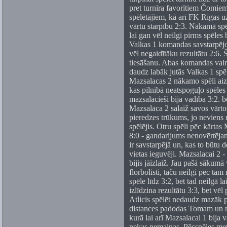
pret turnīra favorītiem Čomiem
spēlētājiem, kā arī FK Rīgas
vārtu starpību 2:3. Nākamā sp
lai gan vēl neilgi pirms spēle
Valkas 1 komandas savstarpējo 
vēl negaidītāku rezultātu 2:6. Š
tiesāšanu. Abas komandas vairā
daudz labāk jutās Valkas 1 spēl
Mazsalacas 2 nākamo spēli ai
kas pilnībā neatspoguļo spēles
mazsalacieši bija vadībā 3:2. b
Mazsalaca 2 salaiž savos vārto
pieredzes trūkums, jo neviens
spēlējis. Otru spēli pēc kārta
8:0 - gandarijums nenovērtēj
ir savstarpējā un, kas to būtu do
vietas ieguvēji. Mazsalacai 2 - 
bijis jāizlaiž. Jau pašā sākum
florbolisti, taču neilgi pēc tam 
spēle līdz 3:2, bet tad neilgā l
izlīdzina rezultātu 3:3, bet vē
Atlicis spēlēt nedaudz mazāk p
distances padodas Tomam un ne
kurā lai arī Mazsalacai 1 bija v
nekas nemainas. Pēcspēles metie