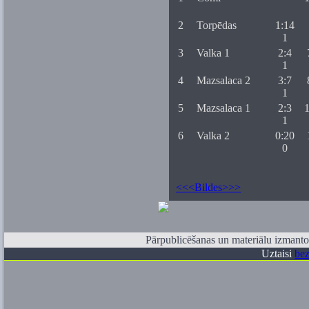
2
Torpēdas
1:14
1
3
Valka 1
2:4
1
4
Mazsalaca 2
3:7
1
5
Mazsalaca 1
2:3
1
1
6
Valka 2
0:20
0
<<<Bildes>>>
Pārpublicēšanas un materiālu izmantoš
Uztaisi
bez