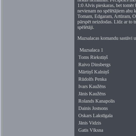
1:0 Alvis pieskaras, bet tomēr 
nevienam no spēlētājiem abu 
Tomam, Edgaram, Artūram, Os
pārspēt neizdodas. Līdz ar to t
spēlētāji.
Mazsalacas komandu sastāvi un 
Mazsalaca 1
Toms Riekstiņš
Raivo Dinsbergs
Mārtiņš Kalniņš
Rūdolfs Penka
Ivars Kaužēns
Jānis Kaužēns
Rolands Kanapolis
Dainis Jostsons
Oskars Lakstīgala
Jānis Vidzis
Gatis Vīksna