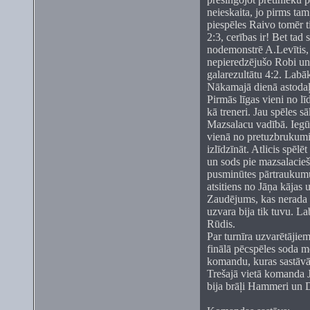
neieskaita, jo pirms tam
piespēles Raivo tomēr t
2:3, cerības ir! Bet tad
nodemonstrē A.Levītis, 
nepieredzējušo Robi un 
galarezultātu 4:2. Labā
Nākamajā dienā astodaļf
Pirmās līgas vieni no l
kā treneri. Jau spēles s
Mazsalacu vadībā. Iegūt
vienā no pretuzbrukumi
izlīdzīnāt. Atlicis spē
un sods pie mazsalacie
pusminūtes pārtraukumu
atsitiens no Jāņa kājas 
Zaudējums, kas nerada k
uzvara bija tik tuvu. La
Rūdis.
Par turnīra uzvarētājiem
finālā pēcspēles soda m
komandu, kuras sastāvā l
Trešajā vietā komanda J
bija brāļi Hammeri un D