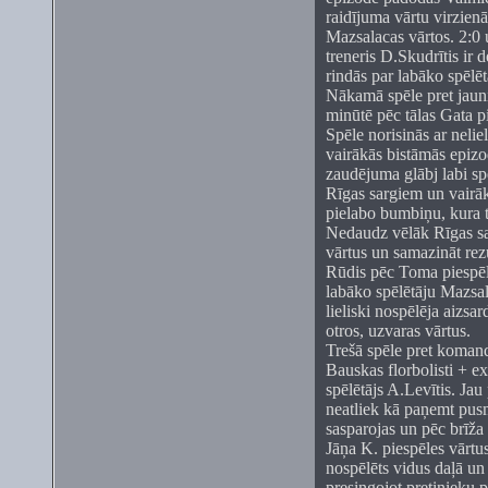
raidījuma vārtu virzie
Mazsalacas vārtos. 2:0
treneris D.Skudrītis ir 
rindās par labāko spēlētā
Nākamā spēle pret jauni
minūtē pēc tālas Gata pi
Spēle norisinās ar nel
vairākās bistāmās epizo
zaudējuma glābj labi sp
Rīgas sargiem un vairā
pielabo bumbiņu, kura t
Nedaudz vēlāk Rīgas sa
vārtus un samazināt rezu
Rūdis pēc Toma piespēle
labāko spēlētāju Mazsala
lieliski nospēlēja aizs
otros, uzvaras vārtus.
Trešā spēle pret koman
Bauskas florbolisti + e
spēlētājs A.Levītis. Ja
neatliek kā paņemt pu
sasparojas un pēc brīža 
Jāņa K. piespēles vārtu
nospēlēts vidus daļā un 
presingojot pretinieku 