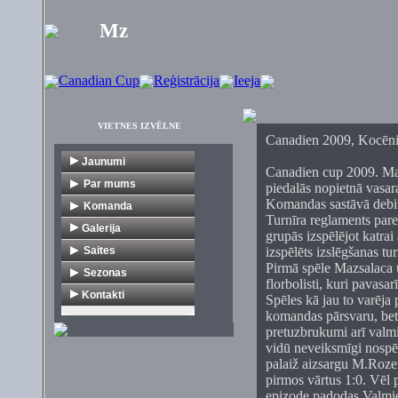
Mz
Canadian Cup
Reģistrācija
Ieeja
VIETNES IZVĒLNE
Canadien 2009, Kocēni 
Jaunumi
Canadien cup 2009. Ma
Par mums
piedalās nopietnā vasara
Komandas sastāvā debit
Vēsture
Komanda
Turnīra reglaments pare
Dokumenti
V1
Galerija
grupās izspēlējot katrai
Citi turnīri
Veterāni
Saites
izspēlēts izslēgšanas tur
Pirmā spēle Mazsalaca 
Florbola organizācijas
Sezonas
florbolisti, kuri pavasar
Mediji
1. līga
Kontakti
Spēles kā jau to varēja
komandas pārsvaru, bet 
Klubi
2. līga
pretuzbrukumi arī valmi
Komercija
Veterāni
vidū neveiksmīgi nospē
Turnīri
Jaunieši
palaiž aizsargu M.Rozen
pirmos vārtus 1:0. Vēl p
Citas saites
epizode padodas Valmier