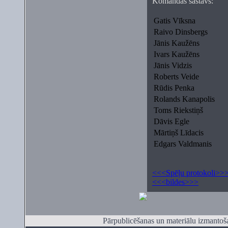
Komandas sastāvs:
Gatis Vīksna
Raivo Dinsbergs
Jānis Kaužēns
Ivars Kaužēns
Jānis Vidzis
Roberts Veide
Rūdis Penka
Rolands Kanapolis
Toms Riekstiņš
Dāvis Egle
Mārtiņš Līdacis
Edgars Valdmanis
<<<Spēļu protokoli>>
<<<
bildes>>>
Pārpublicēšanas un materiālu izmantoša