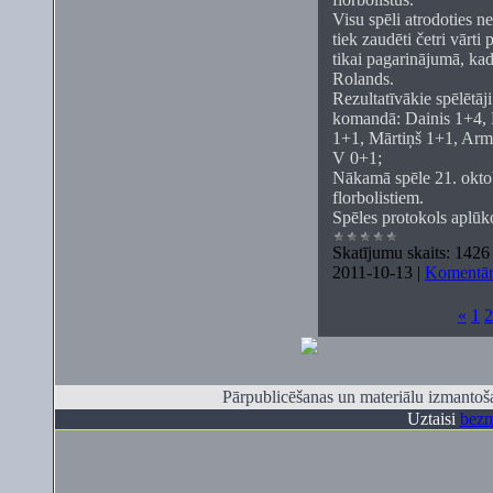
Visu spēli atrodoties ne
tiek zaudēti četri vārti
tikai pagarinājumā, kad
Rolands.
Rezultatīvākie spēlētā
komandā: Dainis 1+4, 
1+1, Mārtiņš 1+1, Arm
V 0+1;
Nākamā spēle 21. oktob
florbolistiem.
Spēles protokols aplū
Skatījumu skaits:
1426
2011-10-13
|
Komentāri
«
1
2
Pārpublicēšanas un materiālu izmantoša
Uztaisi
bezm