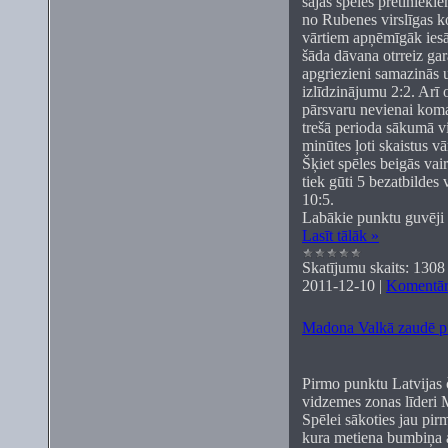
šajās spēlēs pretiniekie
no Rubenes virslīgas k
vārtiem apņēmīgāk iesāk
šāda dāvana otrreiz ga
apgriezieni samazinās 
izlīdzinājumu 2:2. Arī o
pārsvaru nevienai koma
trešā perioda sākumā vi
minūtes ļoti skaistus vā
Šķiet spēles beigās vai
tiek gūti 5 bezatbildes 
10:5.
Labākie punktu guvēji 
Lasīt tālāk »
Skatījumu skaits:
1308
2011-12-10
|
Komentāri
Madona Valkā zaudē p
Pirmo punktu Latvijas 
vidzemes zonas līderi M
Spēlei sākoties jau pir
kura metiena bumbiņa a