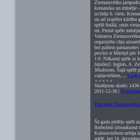
Ziemassvētku jampadrac
komandas un mūsējie -
izcīnīja 6. vietu. Koma
un arī izspēles kārtība
spēlē finālā, otrās viet
utt. Pirmā spēle mūsēj
Valmiera Ziemassvētku 
organizētu cīņu aizsard
bet pašiem pamanoties 
precīzs ir Mārtiņš pēc 
1:0. Nākamā spēle ar l
bijušie(J. Iņģists, A. Ze
Jēkabsons. Šajā spēlē p
vaidaviešiem,
...
Lasīt 
Skatījumu skaits:
1436
2011-12-30
|
Komentāri
Priecīgus Ziemassvētk
Šā gada pēdējo spēli a
florbolisti izbraukumā 
Kalsnaviešiem nebija i
spēlē, bet 16. decembra