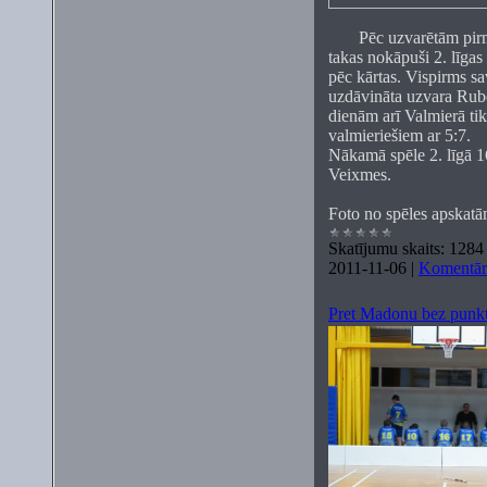
Pēc uzvarētām pir
takas nokāpuši 2. līgas
pēc kārtas. Vispirms s
uzdāvināta uzvara Rube
dienām arī Valmierā tika
valmieriešiem ar 5:7.
Nākamā spēle 2. līgā 1
Veixmes.
Foto no spēles apskat
Skatījumu skaits:
1284
2011-11-06
|
Komentāri
Pret Madonu bez punkti