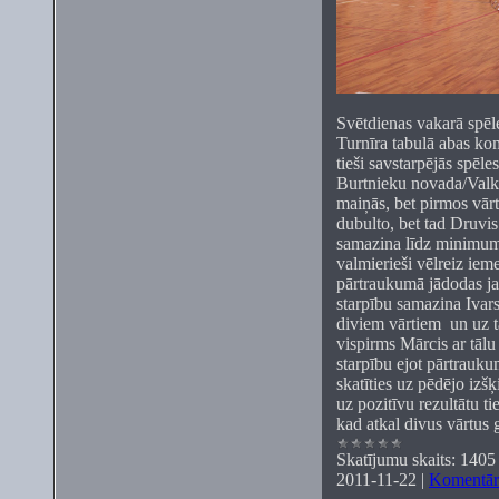
Svētdienas vakarā spēl
Turnīra tabulā abas ko
tieši savstarpējās spēle
Burtnieku novada/Valka
maiņās, bet pirmos vārt
dubulto, bet tad Druvis
samazina līdz minimumam
valmierieši vēlreiz iem
pārtraukumā jādodas jau
starpību samazina Ivars,
diviem vārtiem un uz t
vispirms Mārcis ar tālu
starpību ejot pārtrauku
skatīties uz pēdējo izš
uz pozitīvu rezultātu t
kad atkal divus vārtus 
Skatījumu skaits:
1405
2011-11-22
|
Komentāri