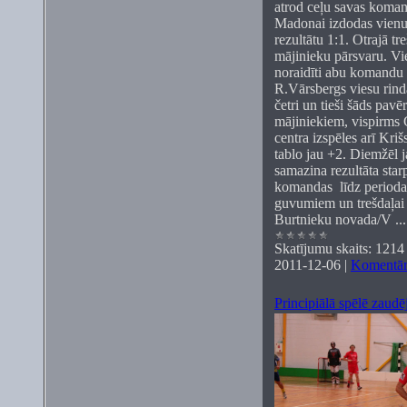
atrod ceļu savas koman
Madonai izdodas vienus 
rezultātu 1:1. Otrajā tr
mājinieku pārsvaru. Vi
noraidīti abu komandu s
R.Vārsbergs viesu rindā
četri un tieši šāds pav
mājiniekiem, vispirms G
centra izspēles arī Kri
tablo jau +2. Diemžēl 
samazina rezultāta st
komandas līdz perioda
guvumiem un trešdaļai b
Burtnieku novada/V
..
Skatījumu skaits:
1214
2011-12-06
|
Komentāri
Principiālā spēlē zaudē