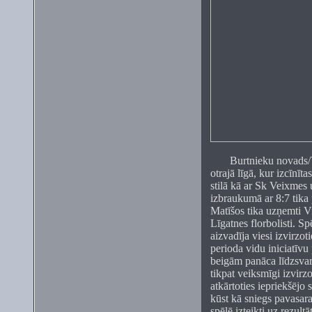
Burtnieku novads/V
otrajā līgā, kur izcīnīt
stilā kā ar Sk Veixmes 
izbraukumā ar 8:7 tika
Matīšos tika uzņemti V
Līgatnes florbolisti. 
aizvadīja viesi izvirzot
perioda vidu iniciatīvu
beigām panāca līdzsvar
tikpat veiksmīgi izvirz
atkārtoties iepriekšējo 
kūst kā sniegs pavasara
spēlē izteikti uz rezult