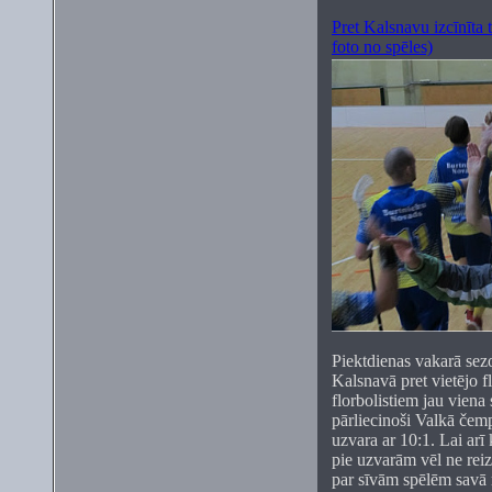
Pret Kalsnavu izcīnīta 
foto no spēles)
Piektdienas vakarā sez
Kalsnavā pret vietējo 
florbolistiem jau viena 
pārliecinoši Valkā čemp
uzvara ar 10:1. Lai arī k
pie uzvarām vēl ne reize
par sīvām spēlēm savā