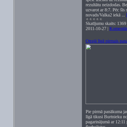
rezultātu neizdodas. B
uzvarot ar 8:7. Pēc šīs 
novads/Valka2 iekā
...
Skatījumu skaits:
1369
2011-10-27
|
Komentāri
Otrajā līgā pirmais pa
Pie pirmā panākuma ja
līgā tikusi Burtnieku 
pagarinājumā ar 12:11
florbolistus.