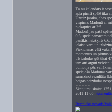
Tā nu kalendārs ir sast
apļa pirmā spēlē tika a
Uzreiz jāsaka, abās spē
vispirms Madonā ar mi
piekāpties ar 2:5.
Madonā jau pašā spēles
0:3, spēle pamazām tiek
panākts neizšķirts 6:6.
ielaisti vārti un izlīdzi
Piektdienas vēlā vakarā
momentus un pirmos vārt
trīs izdodas gūt tikai 4
tam ātri atgūti vēlvien
bumbiņa pēc vairākiem a
spēlējošā Madonas vārs
samazinot rezultātu lī
beigas neizdodas nosp
Skatījumu skaits:
1251
2011-11-05
|
Komentāri
Burtnieku novads/Valka