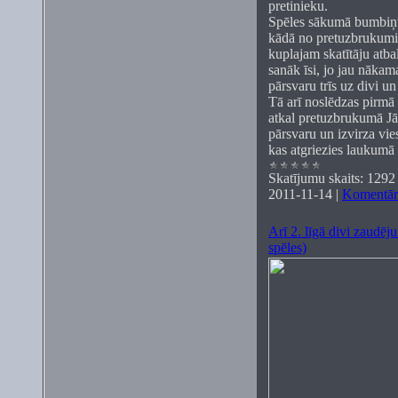
pretinieku.
Spēles sākumā bumbiņu 
kādā no pretuzbrukumie
kuplajam skatītāju atba
sanāk īsi, jo jau nāka
pārsvaru trīs uz divi u
Tā arī noslēdzas pirmā 
atkal pretuzbrukumā Jā
pārsvaru un izvirza vie
kas atgriezies laukumā
Skatījumu skaits:
1292
2011-11-14
|
Komentāri
Arī 2. līgā divi zaudēju
spēles)