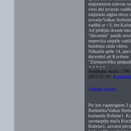
mājiniekiem izdevās iz
viesi ātri izvirzās vadī
mājinieki atgūst divus 
novada/Valkas florbolis
vadībā ar +3, bet Kalsn
Arī pēdējās desmit min
"dāvanām" panāk neizšķ
neprecīza saspēle vair
bumbiņu raida vārtos.
Nākamā spēle 14. janv
decembrī arī Kocēnos t
"Ziemassvētku jampadr
Skatījumu skaits:
1396
2011-12-19
|
Komentāri
Svarīga uzvara
Pie ļoti vajadzīgiem 3 
Burtnieku/Valkas florbo
komandu Rubene1. Koma
savstarpēju maču Kocēn
Rubene1, uzvarot pēcsp