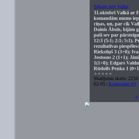
Sākam pret Valku
31.oktobrī Valkā ar
komandām mums ieprie
cīņas, un, par cik V
Dainis Ābols, bijām g
paši sev par pārsteig
12:3 (5:1; 2:1; 5:1). 
rezultatīvas piespēle
Riekstiņš 3 (3+0); Iv
Jostsons 2 (1+1); Jān
1(1+0); Edgars Valdma
Rūdolfs Penka 1 (0+1)
Skatījumu skaits:
2256
02-05
|
Komentāri (0)
«