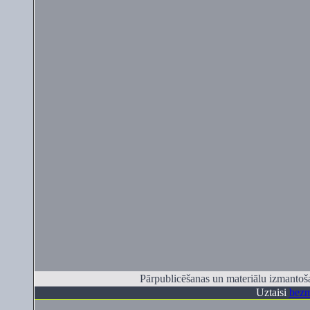
Pārpublicēšanas un materiālu izmantoša
Uztaisi
bezm