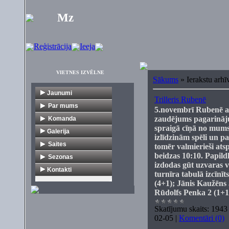
Mz
Reģistrācija
Ieeja
VIETNES IZVĒLNE
Sākums
»
Ierakstu arhī
Jaunumi
Trilleris Rubenē
Par mums
5.novembrī Rubenē a
zaudējums pagarinājum
Vēsture
Komanda
spraigā cīņā no mums 
Dokumenti
V1
Galerija
izlīdzinām spēli un pa
Citi turnīri
Veterāni
Saites
tomēr valmierieši ats
beidzas 10:10. Papild
Florbola organizācijas
Sezonas
izdodas gūt uzvaras 
Mediji
1. līga
Kontakti
turnīra tabulā izcīnī
Klubi
2. līga
(4+1); Jānis Kaužēns 
Rūdolfs Penka 2 (1+1
Komercija
Veterāni
Turnīri
Jaunieši
Skatījumu skaits:
1943
02-05
|
Komentāri (0)
Citas saites