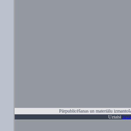
Pārpublicēšanas un materiālu izmantoša
Uztaisi
bezm