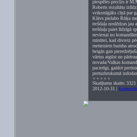
piespēles precīzs ir M.
Roberts rezultātu izlīdz
veiksmīgāks cīņā par g
Klāvs pielabo Rūķa me
trešdaļa noslēdzas jau 
trešdaļa paiet līdzīgā s
nevienai no komandām lī
minūtei, kad divreiz pē
metieniem bumba atrod 
beigās gan pieredzējuš
vārtus atgūst un pārtr
novada/Valkas komandai
pacietīgi, gaidot pretin
pretuzbrukumā izdodas
Skatījumu skaits:
3321
2012-10-31
|
Komentār