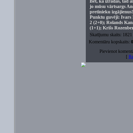
Bet, kā izrādās, tad a
jo mūsu vārtsargs And
pretinieku izgājienus!
Punktu guvēji: Ivars 
2 (2+0); Rolands Kana
(1+1); Krišs Rozenber
Skatījumu skaits: 1821 
Komentāru kopskaits:
Pievienot komentāru
[
Re