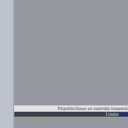
Pārpublicēšanas un materiālu izmantoša
Uztaisi
bezm