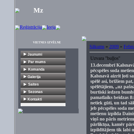
Mz
Reģistrācija
Ieeja
VIETNES IZVĒLNE
Sākums
»
2009
»
Febru
Jaunumi
Uzvara ''buļļos''
Par mums
13.decembrī Kalsnav
Vēsture
Komanda
pēcspēles soda metieno
Kalsnavā aizrit ļoti s
Dokumenti
V1
Galerija
spēlē asi, brīžiem pat
Citi turnīri
Veterāni
Saites
spēlētājiem, „uz pašn
burtiski iedzen bumbi
Florbola organizācijas
Sezonas
pamatlaiks beidzas 8
Mediji
1. līga
Kontakti
netiek gūti, un tad sā
Klubi
2. līga
jeb pēcspēles soda me
metienu izpilda Daini
Komercija
Veterāni
viņš no pāris metriem
Turnīri
Jaunieši
pārliktņa, kamēr pār
Citas saites
izpildītājiem tik labi