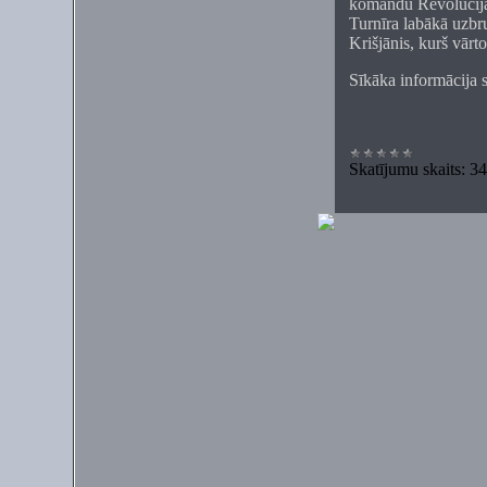
komandu Revolūcija.
Turnīra labākā uzbr
Krišjānis, kurš vārto
Sīkāka informācija sa
Skatījumu skaits:
34