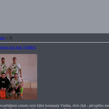
rts
»
31
eturto reizi tiek VIMBA
varētājiem ceturto reizi kļūst komanda Vimba, sīvā cīņā - pēcspēles me