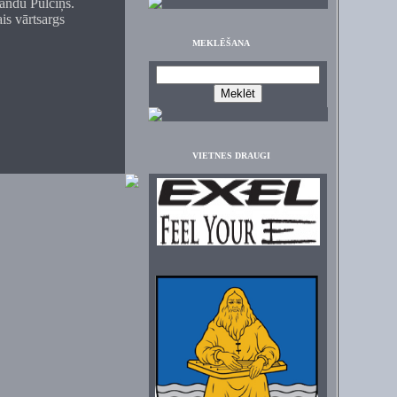
andu Pulciņš.
is vārtsargs
MEKLĒŠANA
VIETNES DRAUGI