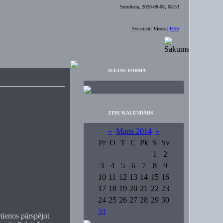
Sestdiena, 2026-08-08, 08:53
Sveicināti
Viesis
|
RSS
IEEJAS FORMA
ZIŅU KALENDĀRS
«
Marts 2014
»
Pr
O
T
C
Pk
S
Sv
1
2
3
4
5
6
7
8
9
10
11
12
13
14
15
16
17
18
19
20
21
22
23
24
25
26
27
28
29
30
31
tienos pārspējot