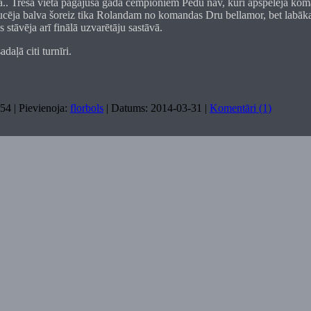
. Trešā vieta pagājušā gada čempioniem Pēdu nav, kuri apspēlēja kom
ucēja balva šoreiz tika Rolandam no komandas Dru bellamor, bet labāka
s stāvēja arī finālā uzvarētāju sastāvā.
daļā citi turnīri.
54
|
Pievienoja:
florbols
|
Datums:
2014-03-31
|
Komentāri (1)