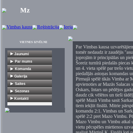
Mz
Vimbas kauss
Reģistrācija
Ieeja
VIETNES IZVĒLNE
Par Vimbas kausa uzvarētājiem 
tomēr nedaudz ir zaudējis ''as
Jaunumi
joprojām ir principiālas un pie
Par mums
Šoreiz turnīrā piedalās piecas 
un 4. vieta spēlē par trešo vie
Vēsture
Komanda
piedalījās astoņas komandas un
Dokumenti
V1
Galerija
Pirmajā spēlē tikās Vimba ar M
Citi turnīri
Veterāni
Saites
apvienoties ar Mazās Salacas sp
Oskars, Intars un pēdējos gados
Florbola organizācijas
Sezonas
daudz cik vēlētos un tieši tādē
Mediji
1. līga
Kontakti
spēlē Mazā Vimba sasit Sarkan
tiem iekļūt finālā. Mitrie pār
Klubi
2. līga
komandu 2:1. Vimbas un Sarkano
Komercija
Veterāni
spēlē 2:2 pret Mazo Vimbu. Pēd
Turnīri
Jaunieši
Mazo Vimbu un Vimbu atkal uzv
vietu pēcspēles mietienos uzvar
Citas saites
realizē Mārtiņš K. Finālā ļoti 