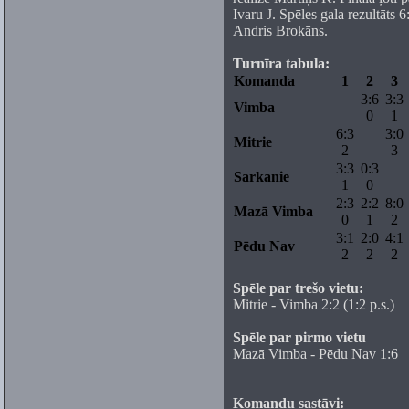
Ivaru J. Spēles gala rezultāts 6
Andris Brokāns.
Turnīra tabula:
Komanda
1
2
3
3:6
3:3
Vimba
0
1
6:3
3:0
Mitrie
2
3
3:3
0:3
Sarkanie
1
0
2:3
2:2
8:0
Mazā Vimba
0
1
2
3:1
2:0
4:1
Pēdu Nav
2
2
2
Spēle par trešo vietu:
Mitrie - Vimba 2:2 (1:2 p.s.)
Spēle par pirmo vietu
Mazā Vimba - Pēdu Nav 1:6
Komandu sastāvi: