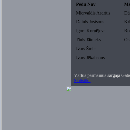
Pēdu Nav
Ma
Miervaldis Asarītis
Dāv
Dainis Jostsons
Kri
Igors Korņējevs
Rol
Jānis Jātnieks
Osk
Ivars Šmits
Ivars Jēkabsons
Vārtus pārmaiņus sargāja Gati
Statistika