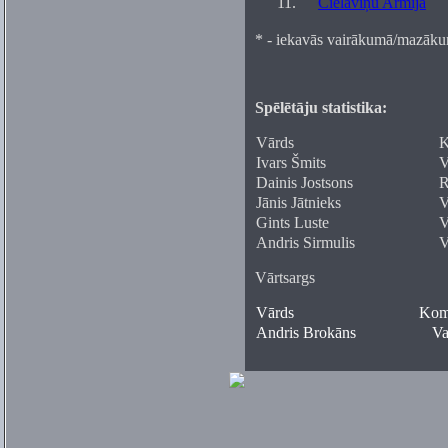
11.
Cielaviņu Armija
* - iekavās vairākumā/mazāk
Spēlētāju statistika:
Vārds
K
Ivars Šmits
V
Dainis Jostsons
R
Jānis Jātnieks
V
Gints Luste
V
Andris Sirmulis
V
Vārtsargs
Vārds
Kom
Andris Brokāns
Va