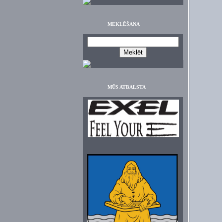
MEKLĒŠANA
MŪS ATBALSTA