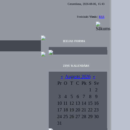
Ceturtdiena, 2026-08-06, 15:43
Sveicināti
Viesis
|
RSS
IEEJAS FORMA
ZIŅU KALENDĀRS
«
Augusts 2026
»
Pr
O
T
C
Pk
S
Sv
1
2
3
4
5
6
7
8
9
10
11
12
13
14
15
16
17
18
19
20
21
22
23
24
25
26
27
28
29
30
31