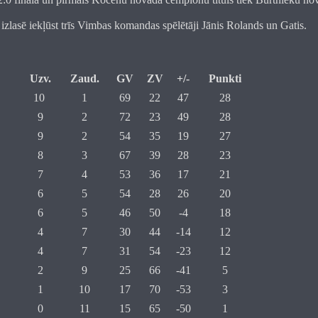
 izlasē iekļūst trīs Vimbas komandas spēlētāji Jānis Rolands un Gatis.
Uzv.
Zaud.
GV
ZV
+/-
Punkti
10
1
69
22
47
28
9
2
72
23
49
28
9
2
54
35
19
27
8
3
67
39
28
23
7
4
53
36
17
21
6
5
54
28
26
20
6
5
46
50
-4
18
4
7
30
44
-14
12
4
7
31
54
-23
12
2
9
25
66
-41
5
1
10
17
70
-53
3
0
11
15
65
-50
1