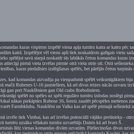
komandas kuras vispirms izspēlē viena apļa turnīru katra ar katru pēc ta
dām katrā. Izspēlējot vēl vienu apli tiek noskaidrots galīgais vietu sad
nieks spēlējot savā starpā noskaidr tās labākās četras komandas kuras iz
us attiecīgi pirmā vieta izvēlas pirmie otrā vieta otrie utt. Otrā sešienie
ienības, kuras piedalīsies izslēgšanas spēlēs, bet pārējās četras turpinās
āzes, kad komandas aizvadija pa vienpadsmit spēlēt veiksmīgākiem bija 
enā mačā Rubenes U-16 jauniešiem, kā arī divas reizes nācās uzvaru izcī
iecīgi gan pret Naukšēniem gan Old crabs florbolistiem.
veiksmīgi spēlēt no spēles uz spēli regulāro turnīru izdodas noslēgt pirma
 Atkal nākas piekāpties Rubene 16, šoreiz zaudēt pēcspēles metienos za
zvarēt Farmbklubu. Naukšēni un Valka kas arī spēlē pirmajā sešiniekā u
mā izvēle tiek Vimbai, kas arī izvēlas potenciāli vājāko pretinieku - otro
 turnīru uzsāka vēlakais turnīra uzvarētājs Dainis kā arī Ivars Š.
orisinās līdz vienas komandas divām uzvarām. Pārliecinošas divas uzvar
finālā, kur pretiniekos otrās grupas spēcīgākā komanda Kocēni, kas pi