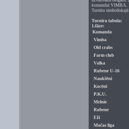
komandai VIMBA.
Turnīra simboliskajā
Turnīra tabula:
1.fāze:
Komanda
Vimba
Old crabs
Farm club
Valka
Rubene U-16
Naukšēni
Kocēni
P.K.U.
Melnie
Rubene
Eži
Močas līga