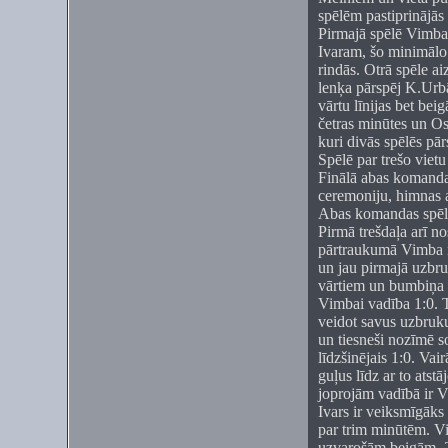
spēlēm pastiprinājās
Pirmajā spēlē Vimbai
Ivaram, šo minimālo 
rindās. Otrā spēle ai
lenķa pārspēj K.Urb
vārtu līnijas bet bei
četras minūtes un Os
kuri divās spēlēs pā
Spēlē par trešo vietu
Finālā abas komandas
ceremoniju, himnas a
Abas komandas spēli 
Pirmā trešdaļa arī no
pārtraukumā Vimba no
un jau pirmajā uzbru
vārtiem un bumbiņa n
Vimbai vadība 1:0. 
veidot savus uzbruk
un tiesneši nozīmē s
līdzšinējais 1:0. V
guļus līdz ar to atst
joprojām vadībā ir V
Ivars ir veiksmīgāks 
par trim minūtēm. Vi
uzvarošām beigām. 2