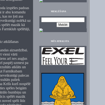
.
soda izspēles padoas
umi ir abu komandu
MEKLĒŠANA
, kas no ļoti asa
eveiksmīgi nolēkā uz
is spēlēt mazāk kā
s Farmklub spēlētāji,
Ar atklāšanas
MŪS ATBALSTA
andas aizsardzībai.
t vieni vārti
iens arī nes augļus
rī paspēj uzmest pa
zultāts atklāts un
aut Farmlkubam
neveiksmīgi palecas
zultāts paliek
a Krišs kurš nospēlē
oties spēles beigām
eitrālo bumbiņu un
licis spēlēt mazāk
 noved spēli līdz
ada pāstāvētai