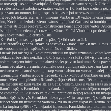
 ar norvēģijā sezonu pavadījušo A.Stepānu kā arī vārtu sargu K.Urbānu
 spēles sākumā izdodas izvirzīties vadībā ar 1:0, kad labs metiens pēc 
pārsvaru arī noturēt, lai gan spēlēs beigas ir ļoti nervozas un noraidīj
zrit pēc ļoti līdzīga scenārija - vispirms Vimbu ar 1:0 vadībā izvirza Jānis
ānu, Kocēniem izdodas vienus vārtus atgūt, kad Gata atsistā bumbiņa n
gās tomēr atsitoties pret vārtu konstrukciju tomēr atrod ceļu vārtos. Atlic
is ar ļoti tālu metienu gūst uzvaras vārtus. Finālā Vimba bet pretienieko
rspēj novājinātos Old crabs puišus.
 Kocēni kā jau tas bija gaidāms pārspēj Old crabs ar 5:4.
 ir ieradušās gandrīz labākajos sastāvos - Vimbai iztrūkst tikai Dāvis. 
tskaņošanu un pirmspēles šovu fināls var sākties.
uzsāk ļoti mierīgi izlūkojot pretieniekus un īpašu uzmanību veltot kom
slēdzas ar bezvārtu neizšķirtu 0:0. Saprotot, ka šādā spēlē visu var izšķir
lemj pārņemt iniciatīvu un aktīvi spēlēt pa visu laukumu. Šāds pavērs
kumā pēc aktīva presinga pretinieku pusē bumbiņa atlec pie Jāņa kurš a
eticamā veidā atrod spraugu starp vārtu stabiņu un vārtsargu tādejādi re
Turpinājumā Vimbai izdodas nedaudz vairāk kontrolēt bumbiņu un neļ
umus. Vienā no epizodēm Rolands glābjot vēloties nospēlēt ar augumu 
oda metienu uz kuru vārtos stājas Gatis. Veiksmīgāks ir vārtu sargs un re
airākumā iespējas Farmklubam nav daudz bet muļķīgu noraidījumu nopeln
ājot komanud 3:5. Arī lielo vairākumu pretinieki nespēj realizēt un tuvoj
imba. Spēles beigās Farmkluba aizsargs ar vārtu sargu nespēj sadalīt n
ielecot vidū un uzmetot pa vārtiem - 2:0 un uzvara tikpat kā izcīnīta. At
mba turpina spēlēt aktīvi neļaujot izpausties Farmkluba uzbrukumam un
:0 finālā un pirmais Kocēnu novada čempionu tituls tiek Burtnieku nov