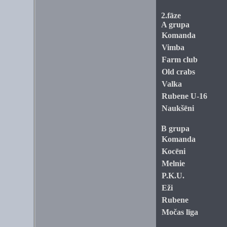
2.fāze
A grupa
Komanda
Vimba
Farm club
Old crabs
Valka
Rubene U-16
Naukšēni
B grupa
Komanda
Kocēni
Melnie
P.K.U.
Eži
Rubene
Močas līga