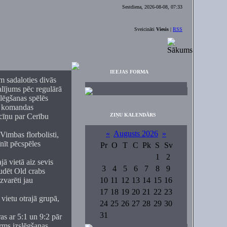
Sestdiena, 2026-08-08, 07:33
Sveicināti
Viesis
|
RSS
IEEJAS FORMA
m sadaloties divās
alījums pēc regulārā
slēgšanas spēlēs
ka komandas
 cīņu par Cerību
ZIŅU KALENDĀRS
«
Augusts 2026
»
Vimbas florbolisti,
nīt pēcspēles
Pr
O
T
C
Pk
S
Sv
1
2
jā vietā aiz sevis
3
4
5
6
7
8
9
udēt Old crabs
zvarēti jau
10
11
12
13
14
15
16
17
18
19
20
21
22
23
 vietu otrajā grupā,
24
25
26
27
28
29
30
31
as ar 5:1 un 9:2 pār
rms izslēgšanas