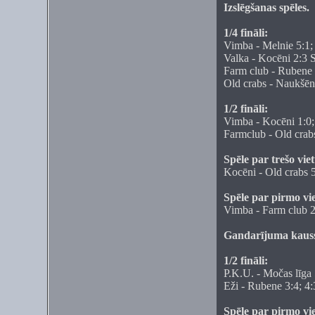
Izslēgšanas spēles.
1/4 fināli:
Vimba - Melnie 5:1; 
Valka - Kocēni 2:3 
Farm club - Rubene U
Old crabs - Naukšēn
1/2 fināli:
Vimba - Kocēni 1:0;
Farmclub - Old crabs
Spēle par trešo viet
Kocēni - Old crabs 
Spēle par pirmo vi
Vimba - Farm club 2
Gandarījuma kaus
1/2 fināli:
P.K.U. - Močas līga 
Eži - Rubene 3:4; 4:
Spēle par pirmo vi