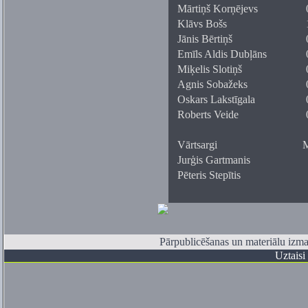
Mārtiņš Korņējevs
Klāvs Bošs
Jānis Bērtiņš
Emīls Aldis Dubļāns
Miķelis Slotiņš
Agnis Sobažeks
Oskars Lakstīgala
Roberts Veide
Vārtsargi
M
Jurģis Gartmanis
Pēteris Stepītis
Pārpublicēšanas un materiālu izman
Uztaisi