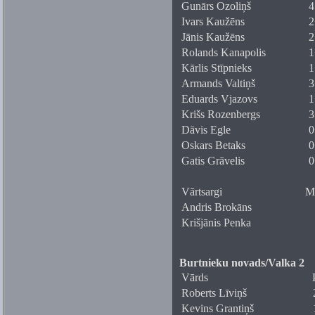
Gunārs Ozoliņš
4
Ivars Kaužēns
2
Jānis Kaužēns
2
Rolands Kanapolis
1
Kārlis Stīpnieks
1
Armands Valtiņš
3
Eduards Vjazovs
1
Krišs Rozenbergs
3
Dāvis Egle
0
Oskars Betaks
0
Gatis Grāvelis
0
Vārtsargi
Me
Andris Brokāns
Krišjānis Penka
Burtnieku novads/Valka 2
Vārds
Roberts Līviņš
Kevins Grantiņš