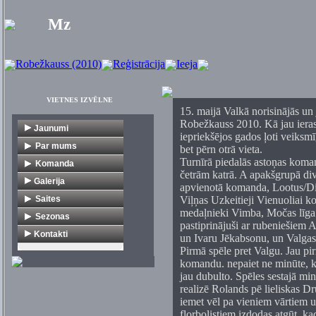
Mz
Robežkauss (2010)
Reģistrācija
Ieeja
VIETNES IZVĒLNE
15. maijā Valkā norisinājās un j
Robežkauss 2010. Kā jau ieras
Jaunumi
iepriekšējos gados ļoti veiksmīg
Par mums
bet pērn otrā vieta.
Turnīrā piedalās astoņas koman
Vēsture
Komanda
četrām katrā. A apakšgrupā di
Dokumenti
V1
Galerija
apvienotā komanda, Lootus/Dig
Citi turnīri
Veterāni
Saites
Viļņas Uzkeitieji Vienuoliai k
medaļnieki Vimba, Močas līga
Florbola organizācijas
Sezonas
pastiprinājuši ar rubeniešiem 
Mediji
1. līga
Kontakti
un Ivaru Jēkabsonu, un Valgas
Pirmā spēle pret Valgu. Jau p
Klubi
2. līga
komandu. nepaiet ne minūte, ka
Komercija
Veterāni
jau dubulto. Spēles sestajā mi
Turnīri
Jaunieši
realizē Rolands pē lieliskas D
iemet vēl pa vieniem vārtiem u
Citas saites
florbolistiem izdodas atgūt, kad