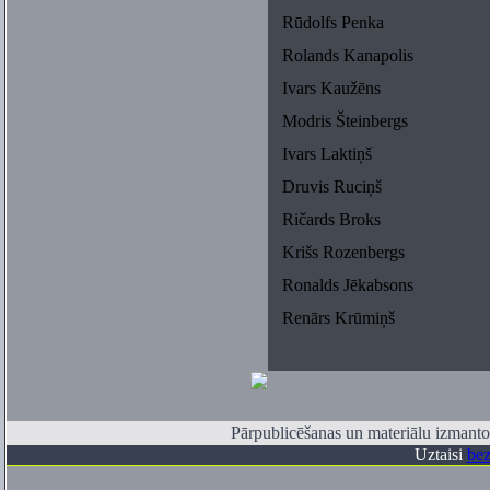
Rūdolfs Penka
Rolands Kanapolis
Ivars Kaužēns
Modris Šteinbergs
Ivars Laktiņš
Druvis Ruciņš
Ričards Broks
Krišs Rozenbergs
Ronalds Jēkabsons
Renārs Krūmiņš
Pārpublicēšanas un materiālu izmantoš
Uztaisi
bez