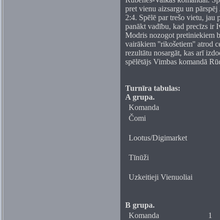
pret vienu aizsargu un pārspēj J
2:4. Spēlē par trešo vietu, ja
panākt vadību, kad precīzs ir I
Modris nozogot pretiniekiem b
vairākiem ''rikošetiem'' atrod c
rezultātu nosargāt, kas arī izdo
spēlētājs Vimbas komandā Rūd
Turnīra tabulas:
A grupa.
Komanda
Čomi
Lootus/Digimarket
Tīnūži
Uzkeitieji Vienuoliai
B grupa.
Komanda
1