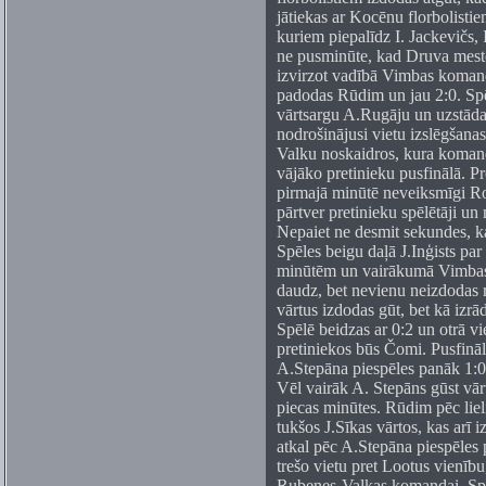
jātiekas ar Kocēnu florbolist
kuriem piepalīdz I. Jackevičs,
ne pusminūte, kad Druva mesto
izvirzot vadībā Vimbas koman
padodas Rūdim un jau 2:0. Spē
vārtsargu A.Rugāju un uzstāda 
nodrošinājusi vietu izslēgšanas
Valku noskaidros, kura komand
vājāko pretinieku pusfinālā. Pr
pirmajā minūtē neveiksmīgi 
pārtver pretinieku spēlētāji un
Nepaiet ne desmit sekundes, ka
Spēles beigu daļā J.Inģists par
minūtēm un vairākumā Vimbas 
daudz, bet nevienu neizdodas r
vārtus izdodas gūt, bet kā izrād
Spēlē beidzas ar 0:2 un otrā vi
pretiniekos būs Čomi. Pusfinā
A.Stepāna piespēles panāk 1:0.
Vēl vairāk A. Stepāns gūst vārt
piecas minūtes. Rūdim pēc lieli
tukšos J.Sīkas vārtos, kas arī 
atkal pēc A.Stepāna piespēles 
trešo vietu pret Lootus vienību
Rubenes-Valkas komandai. Spēlē