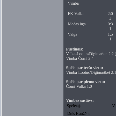
Vimba
FK Valka
2:0
3
Močas līga
0:3
1
Valga
1:5
1
Pusfināls:
Valka-Lootus/Digimarket 2:2 (
Vimba-Čomi 2:4
Spēle par trešo vietu:
Vimba-Lootus/Digimartket 2:
Spēle par pirmo vietu:
Čomi-Valka 1:0
Vimbas sastāvs:
Spēlētājs
V.
Jānis Kaužēns