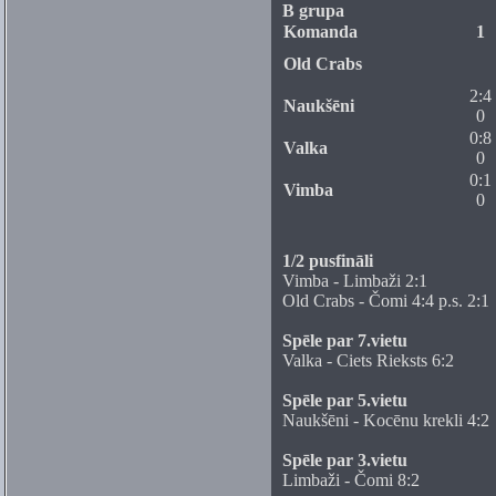
B grupa
Komanda
1
Old Crabs
2:4
Naukšēni
0
0:8
Valka
0
0:1
Vimba
0
1/2 pusfināli
Vimba - Limbaži 2:1
Old Crabs - Čomi 4:4 p.s. 2:1
Spēle par 7.vietu
Valka - Ciets Rieksts 6:2
Spēle par 5.vietu
Naukšēni - Kocēnu krekli 4:2
Spēle par 3.vietu
Limbaži - Čomi 8:2