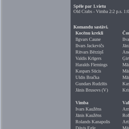
Spēle par 1.vietu
Old Crabs - Vimba 2:2 p.s. 1:
Komandu sastāvi.
Kocēnu krekli
Čo
Ilgvars Caune
Ilva
Ilvars Jackevičs
Jān
Ritvars Bērziņš
And
Valdis Krīgers
Ģir
Haralds Flemings
Mār
Kaspars Sūcis
Mār
Uldis Bračka
Mār
Gundars Rudzītis
Kas
Jānis Brusovs (V)
Kri
Vimba
Val
Ivars Kaužēns
Arm
Jānis Kaužēns
Rob
Rolands Kanapolis
Art
Dāvis Egle
Mār