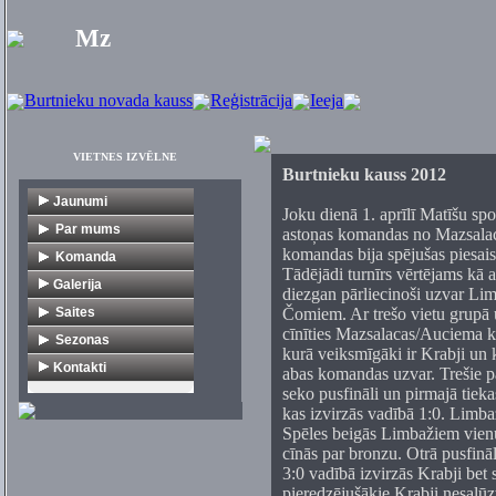
Mz
Burtnieku novada kauss
Reģistrācija
Ieeja
VIETNES IZVĒLNE
Burtnieku kauss 2012
Jaunumi
Joku dienā 1. aprīlī Matīšu spo
Par mums
astoņas komandas no Mazsalac
komandas bija spējušas piesaist
Vēsture
Komanda
Tādējādi turnīrs vērtējams kā
Dokumenti
V1
Galerija
diezgan pārliecinoši uzvar Limb
Citi turnīri
Veterāni
Saites
Čomiem. Ar trešo vietu grupā u
cīnīties Mazsalacas/Auciema k
Florbola organizācijas
Sezonas
kurā veiksmīgāki ir Krabji un 
Mediji
1. līga
Kontakti
abas komandas uzvar. Trešie p
seko pusfināli un pirmajā tiek
Klubi
2. līga
kas izvirzās vadībā 1:0. Limbaž
Komercija
Veterāni
Spēles beigās Limbažiem vienus
Turnīri
Jaunieši
cīnās par bronzu. Otrā pusfinā
3:0 vadībā izvirzās Krabji be
Citas saites
pieredzējušākie Krabji nesalūz