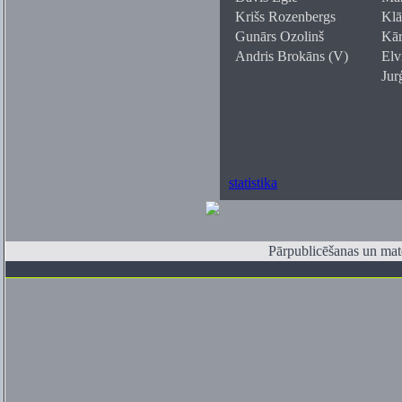
Krišs Rozenbergs
Klā
Gunārs Ozolinš
Kārl
Andris Brokāns (V)
Elv
Jur
statistika
Pārpublicēšanas un mate